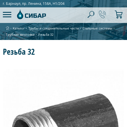
г. Барнаул, пр. Ленина, 158А, Н1/204
∙
Каталог
∙
Трубы и соединительные части
∙
Стальные системы
∙
Трубная заготовка
∙
Резьба 32
Резьба 32