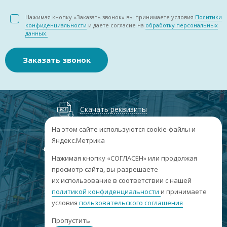
Нажимая кнопку «Заказать звонок» вы принимаете условия
Политики
конфиденциальности
и даете согласие на
обработку персональных
данных.
Заказать звонок
Скачать реквизиты
На этом сайте используются cookie-файлы и
Яндекс.Метрика
+7
(3852
) 50-60-74
+7
(3852
) 50-60-73
;
Нажимая кнопку «СОГЛАСЕН» или продолжая
г. Барнаул, пр. Ленина, 158А, Н1/204
просмотр сайта, вы разрешаете
их использование в соответствии с нашей
пн-пт: 09:00-17:00
политикой конфиденциальности
сб-вс: выходные
и принимаете
условия
пользовательского соглашения
info@sibar22.ru
Пропустить