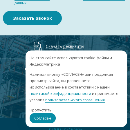
данных.
Заказать звонок
Скачать реквизиты
На этом сайте используются cookie-файлы и
Яндекс.Метрика
+7
(3852
) 50-60-74
+7
(3852
) 50-60-73
;
Нажимая кнопку «СОГЛАСЕН» или продолжая
г. Барнаул, пр. Ленина, 158А, Н1/204
просмотр сайта, вы разрешаете
их использование в соответствии с нашей
пн-пт: 09:00-17:00
политикой конфиденциальности
сб-вс: выходные
и принимаете
условия
пользовательского соглашения
info@sibar22.ru
Пропустить
Согласен
© ООО ТК «Сибар»