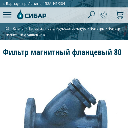
г. Барнаул, пр. Ленина, 158А, Н1/204
∙
Каталог
∙
Запорная и регулирующая арматура
∙
Фильтры
∙
Фильтр
магнитный фланцевый 80
Фильтр магнитный фланцевый 80