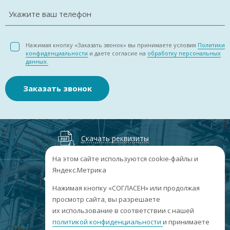
Укажите ваш телефон
Нажимая кнопку «Заказать звонок» вы принимаете условия
Политики
конфиденциальности
и даете согласие на
обработку персональных
данных.
Заказать звонок
Скачать реквизиты
На этом сайте используются cookie-файлы и
Яндекс.Метрика
+7
(3852
) 50-60-74
+7
(3852
) 50-60-73
;
Нажимая кнопку «СОГЛАСЕН» или продолжая
г. Барнаул, пр. Ленина, 158А, Н1/204
просмотр сайта, вы разрешаете
их использование в соответствии с нашей
пн-пт: 09:00-17:00
политикой конфиденциальности
и принимаете
сб-вс: выходные