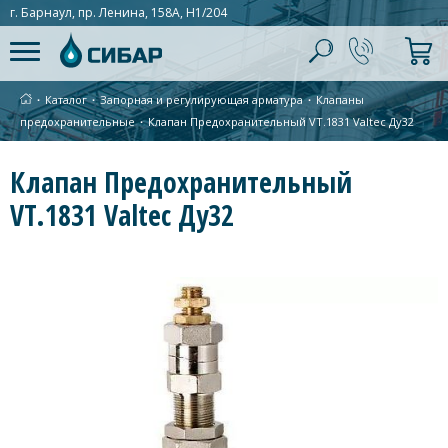
г. Барнаул, пр. Ленина, 158А, Н1/204
∙
Каталог
∙
Запорная и регулирующая арматура
∙
Клапаны
предохранительные
∙
Клапан Предохранительный VT.1831 Valtec Ду32
Клапан Предохранительный
VT.1831 Valtec Ду32