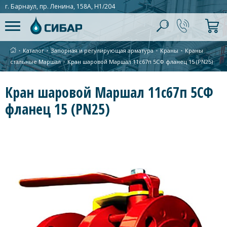
г. Барнаул, пр. Ленина, 158А, Н1/204
∙
Каталог
∙
Запорная и регулирующая арматура
∙
Краны
∙
Краны
стальные Маршал
∙
Кран шаровой Маршал 11с67п 5СФ фланец 15 (PN25)
Кран шаровой Маршал 11с67п 5СФ
фланец 15 (PN25)