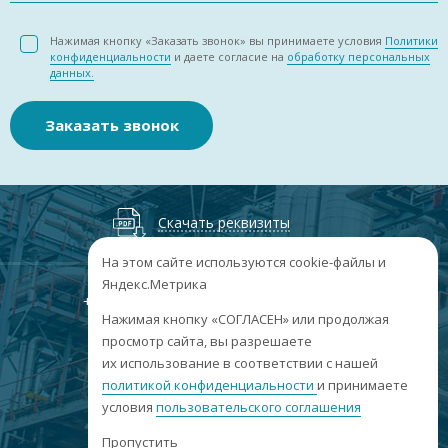
Нажимая кнопку «Заказать звонок» вы принимаете условия
Политики
конфиденциальности
и даете согласие на
обработку персональных
данных.
Заказать звонок
Скачать реквизиты
На этом сайте используются cookie-файлы и
Яндекс.Метрика
+7
(3852
) 50-60-74
+7
(3852
) 50-60-73
;
Нажимая кнопку «СОГЛАСЕН» или продолжая
г. Барнаул, пр. Ленина, 158А, Н1/204
просмотр сайта, вы разрешаете
их использование в соответствии с нашей
пн-пт: 09:00-17:00
политикой конфиденциальности
сб-вс: выходные
и принимаете
условия
пользовательского соглашения
info@sibar22.ru
Пропустить