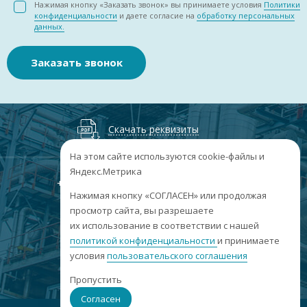
Нажимая кнопку «Заказать звонок» вы принимаете условия
Политики
конфиденциальности
и даете согласие на
обработку персональных
данных.
Заказать звонок
Скачать реквизиты
На этом сайте используются cookie-файлы и
Яндекс.Метрика
+7
(3852
) 50-60-74
+7
(3852
) 50-60-73
;
Нажимая кнопку «СОГЛАСЕН» или продолжая
г. Барнаул, пр. Ленина, 158А, Н1/204
просмотр сайта, вы разрешаете
их использование в соответствии с нашей
пн-пт: 09:00-17:00
политикой конфиденциальности
сб-вс: выходные
и принимаете
условия
пользовательского соглашения
info@sibar22.ru
Пропустить
Согласен