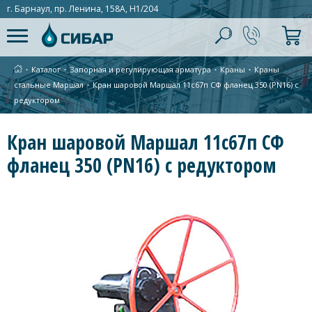
г. Барнаул, пр. Ленина, 158А, Н1/204
∙
Каталог
∙
Запорная и регулирующая арматура
∙
Краны
∙
Краны
стальные Маршал
∙
Кран шаровой Маршал 11с67п СФ фланец 350 (PN16) с
редуктором
Кран шаровой Маршал 11с67п СФ
фланец 350 (PN16) с редуктором