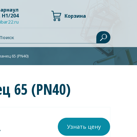
 Барнаул
, Н1/204
Корзина
ibar22.ru
Поиск
анец 65 (PN40)
ц 65 (PN40)
Узнать цену
у