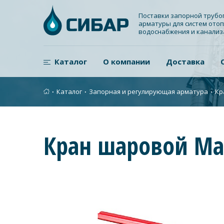
Поставки запорной труб
арматуры для систем отоп
водоснабжения и канали
Каталог
О компании
Доставка
∙
Каталог
∙
Запорная и регулирующая арматура
∙
Кр
Кран шаровой Ма