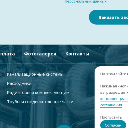
персональных данных.
Заказать зв
плата
Фотогалерея
Контакты
Канализационные системы
+
На этом сайте
Расходники
г
Нажимая кнопк
Радиаторы и комплектующие
вы разрешаете
п
конфиденциал
Трубы и соединительные части
с
соглашения
i
Пропустить
С
Согласен