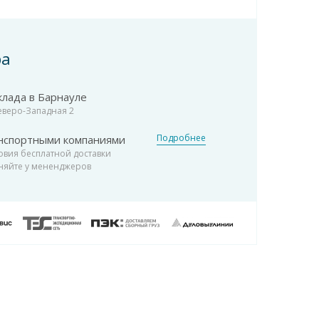
ра
клада в Барнауле
Северо-Западная 2
Подробнее
нспортными компаниями
овия бесплатной доставки
няйте у мененджеров