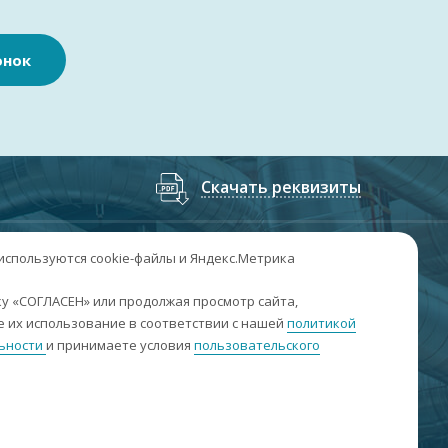
онок
Скачать реквизиты
7
(3852
) 50-60-74
;
+7
(3852
) 50-60-73
 используются cookie-файлы и Яндекс.Метрика
. Барнаул, пр. Ленина, 158А, Н1/204
у «СОГЛАСЕН» или продолжая просмотр сайта,
 их использование в соответствии с нашей
политикой
н-пт: 09:00-17:00
ьности
и принимаете условия
пользовательского
б-вс: выходные
nfo@sibar22.ru
качать реквизиты