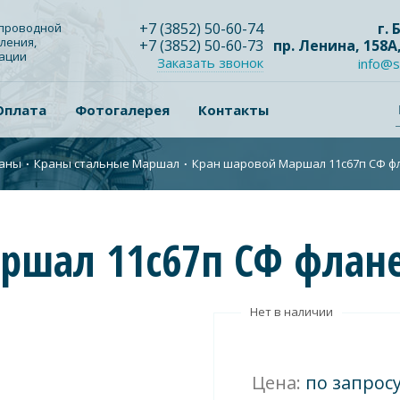
+7
(3852
) 50-60-74
г.
опроводной
ления,
+7
(3852
) 50-60-73
пр. Ленина, 158А
зации
Заказать звонок
info@s
Оплата
Фотогалерея
Контакты
аны
∙
Краны стальные Маршал
∙
Кран шаровой Маршал 11с67п СФ фл
ршал 11с67п СФ флане
Нет в наличии
Цена:
по запрос