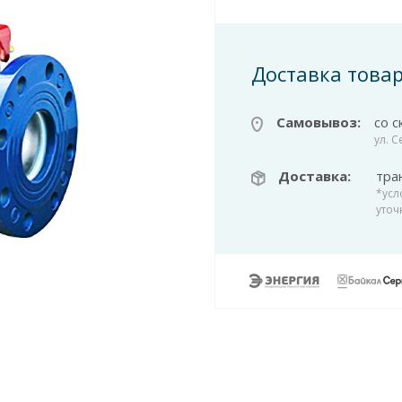
Доставка това
Самовывоз:
со с
ул. 
Доставка:
тра
*усл
уточ