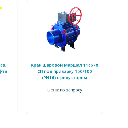
св.
Кран шаровой Маршал 11с67п
Кран
фта
СП под приварку 150/100
СФ 
(PN16) с редуктором
Цена:
по запросу