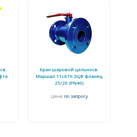
св.
Кран шаровой цельносв.
Кран
фта
Маршал 11с67п 2ЦФ фланец
25/20 (PN40)
Цена:
по запросу