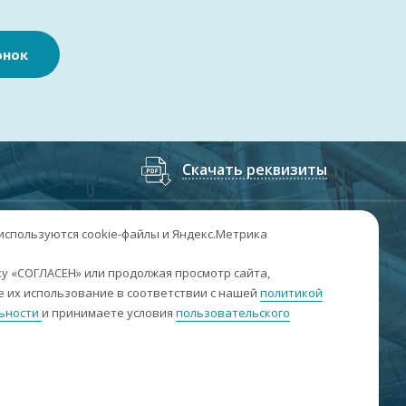
онок
Скачать реквизиты
7
(3852
) 50-60-74
;
+7
(3852
) 50-60-73
 используются cookie-файлы и Яндекс.Метрика
. Барнаул, пр. Ленина, 158А, Н1/204
у «СОГЛАСЕН» или продолжая просмотр сайта,
 их использование в соответствии с нашей
политикой
н-пт: 09:00-17:00
ьности
и принимаете условия
пользовательского
б-вс: выходные
nfo@sibar22.ru
качать реквизиты