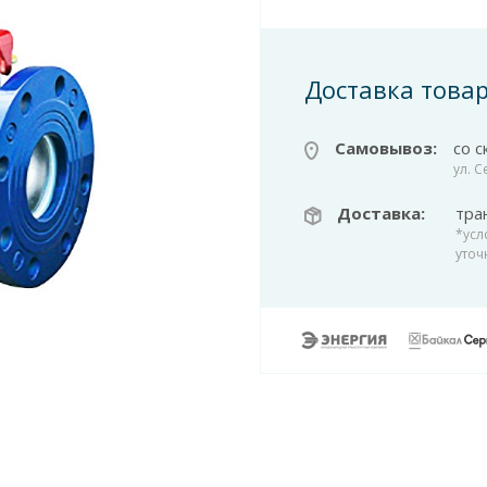
Доставка това
Самовывоз:
со с
ул. 
Доставка:
тра
*усл
уточ