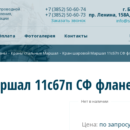
+7
(3852
) 50-60-74
г.
опроводной
ления,
+7
(3852
) 50-60-73
пр. Ленина, 158А
зации
Заказать звонок
info@s
Оплата
Фотогалерея
Контакты
аны
∙
Краны стальные Маршал
∙
Кран шаровой Маршал 11с67п СФ фла
шал 11с67п СФ флане
Нет в наличии
Цена:
по запрос