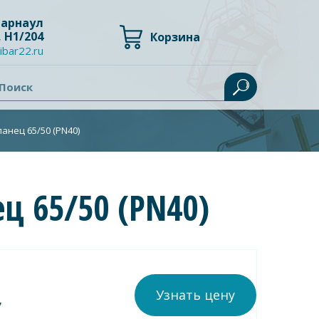
 Барнаул
, Н1/204
Корзина
ibar22.ru
Поиск
нец 65/50 (PN40)
ц 65/50 (PN40)
Узнать цену
у