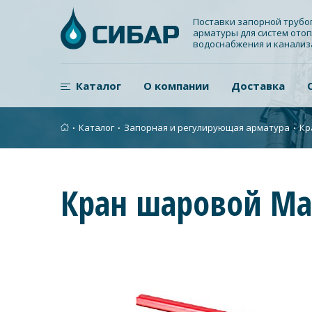
Поставки запорной труб
арматуры для систем отоп
водоснабжения и канали
Каталог
О компании
Доставка
∙
Каталог
∙
Запорная и регулирующая арматура
∙
Кр
Кран шаровой Мар