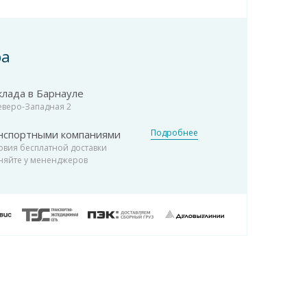
ра
клада в Барнауле
Северо-Западная 2
Подробнее
нспортными компаниями
овия бесплатной доставки
няйте у мененджеров