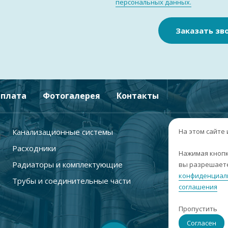
персональных данных.
Заказать зв
плата
Фотогалерея
Контакты
Канализационные системы
+
На этом сайте
Расходники
г
Нажимая кнопк
Радиаторы и комплектующие
вы разрешаете
п
конфиденциал
Трубы и соединительные части
с
соглашения
i
Пропустить
С
Согласен