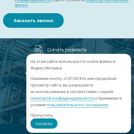
данных.
Заказать звонок
Скачать реквизиты
На этом сайте используются cookie-файлы и
Яндекс.Метрика
+7
(3852
) 50-60-74
+7
(3852
) 50-60-73
;
Нажимая кнопку «СОГЛАСЕН» или продолжая
г. Барнаул, пр. Ленина, 158А, Н1/204
просмотр сайта, вы разрешаете
их использование в соответствии с нашей
пн-пт: 09:00-17:00
политикой конфиденциальности
сб-вс: выходные
и принимаете
условия
пользовательского соглашения
info@sibar22.ru
Пропустить
Согласен