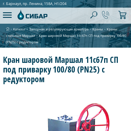
г. Барнаул, пр. Ленина, 158А, Н1/204
∙
Каталог
∙
Запорная и регулирующая арматура
∙
Краны
∙
Краны
стальные Маршал
∙
Кран шаровой Маршал 11с67п СП под приварку 100/80
(PN25) с редуктором
Кран шаровой Маршал 11с67п СП
под приварку 100/80 (PN25) с
редуктором