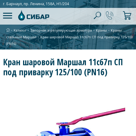
г. Барнаул, пр. Ленина, 158А, Н1/204
∙
Каталог
∙
Запорная и регулирующая арматура
∙
Краны
∙
Краны
стальные Маршал
∙
Кран шаровой Маршал 11с67п СП под приварку 125/100
(PN16)
Кран шаровой Маршал 11с67п СП
под приварку 125/100 (PN16)