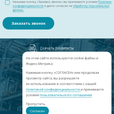
Нажимая кнопку «Заказать звонок» вы принимаете условия
Политики
конфиденциальности
и даете согласие на
обработку персональных
данных.
Заказать звонок
Скачать реквизиты
На этом сайте используются cookie-файлы и
Яндекс.Метрика
+7
(3852
) 50-60-74
+7
(3852
) 50-60-73
;
Нажимая кнопку «СОГЛАСЕН» или продолжая
г. Барнаул, пр. Ленина, 158А, Н1/204
просмотр сайта, вы разрешаете
их использование в соответствии с нашей
пн-пт: 09:00-17:00
политикой конфиденциальности
сб-вс: выходные
и принимаете
условия
пользовательского соглашения
info@sibar22.ru
Пропустить
Согласен