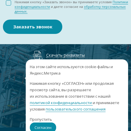
Нажимая кнопку «Заказать звонок» вы принимаете условия
Политики
конфиденциальности
и даете согласие на
обработку персональных
данных.
Заказать звонок
Скачать реквизиты
На этом сайте используются cookie-файлы и
Яндекс.Метрика
+7
(3852
) 50-60-74
+7
(3852
) 50-60-73
;
Нажимая кнопку «СОГЛАСЕН» или продолжая
г. Барнаул, пр. Ленина, 158А, Н1/204
просмотр сайта, вы разрешаете
их использование в соответствии с нашей
пн-пт: 09:00-17:00
политикой конфиденциальности
сб-вс: выходные
и принимаете
условия
пользовательского соглашения
info@sibar22.ru
Пропустить
Согласен