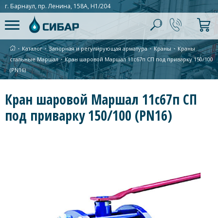
г. Барнаул, пр. Ленина, 158А, Н1/204
∙
Каталог
∙
Запорная и регулирующая арматура
∙
Краны
∙
Краны
стальные Маршал
∙
Кран шаровой Маршал 11с67п СП под приварку 150/100
(PN16)
Кран шаровой Маршал 11с67п СП
под приварку 150/100 (PN16)