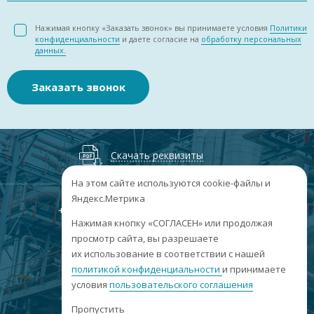
Нажимая кнопку «Заказать звонок» вы принимаете условия
Политики
конфиденциальности
и даете согласие на
обработку персональных
данных.
Заказать звонок
Скачать реквизиты
На этом сайте используются cookie-файлы и
Яндекс.Метрика
+7
(3852
) 50-60-74
+7
(3852
) 50-60-73
;
Нажимая кнопку «СОГЛАСЕН» или продолжая
г. Барнаул, пр. Ленина, 158А, Н1/204
просмотр сайта, вы разрешаете
их использование в соответствии с нашей
пн-пт: 09:00-17:00
политикой конфиденциальности
сб-вс: выходные
и принимаете
условия
пользовательского соглашения
info@sibar22.ru
Пропустить