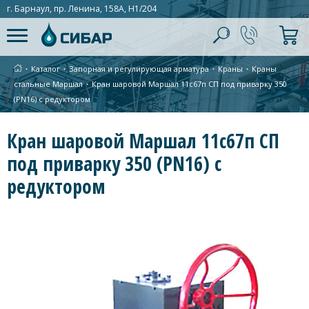
г. Барнаул, пр. Ленина, 158А, Н1/204
∙
Каталог
∙
Запорная и регулирующая арматура
∙
Краны
∙
Краны
стальные Маршал
∙
Кран шаровой Маршал 11с67п СП под приварку 350
(PN16) с редуктором
Кран шаровой Маршал 11с67п СП
под приварку 350 (PN16) с
редуктором