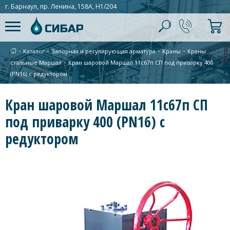
г. Барнаул, пр. Ленина, 158А, Н1/204
∙
Каталог
∙
Запорная и регулирующая арматура
∙
Краны
∙
Краны
стальные Маршал
∙
Кран шаровой Маршал 11с67п СП под приварку 400
(PN16) с редуктором
Кран шаровой Маршал 11с67п СП
под приварку 400 (PN16) с
редуктором