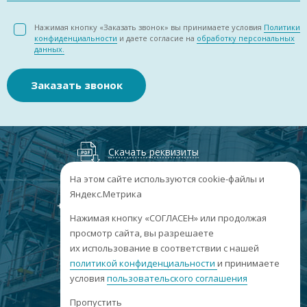
Нажимая кнопку «Заказать звонок» вы принимаете условия
Политики
конфиденциальности
и даете согласие на
обработку персональных
данных.
Заказать звонок
Скачать реквизиты
На этом сайте используются cookie-файлы и
Яндекс.Метрика
+7
(3852
) 50-60-74
+7
(3852
) 50-60-73
;
Нажимая кнопку «СОГЛАСЕН» или продолжая
г. Барнаул, пр. Ленина, 158А, Н1/204
просмотр сайта, вы разрешаете
их использование в соответствии с нашей
пн-пт: 09:00-17:00
политикой конфиденциальности
сб-вс: выходные
и принимаете
условия
пользовательского соглашения
info@sibar22.ru
Пропустить