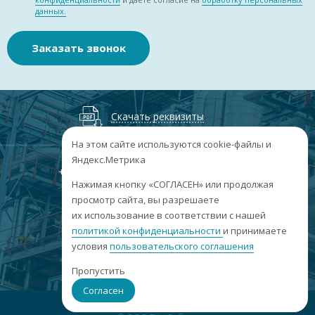
данных.
Заказать звонок
Скачать реквизиты
На этом сайте используются cookie-файлы и
Яндекс.Метрика
+7
(3852
) 50-60-74
+7
(3852
) 50-60-73
;
Нажимая кнопку «СОГЛАСЕН» или продолжая
г. Барнаул, пр. Ленина, 158А, Н1/204
просмотр сайта, вы разрешаете
их использование в соответствии с нашей
пн-пт: 09:00-17:00
политикой конфиденциальности
сб-вс: выходные
и принимаете
условия
пользовательского соглашения
info@sibar22.ru
Пропустить
Согласен