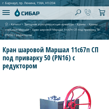
г. Барнаул, пр. Ленина, 158А, Н1/204
∙
Каталог
∙
Запорная и регулирующая арматура
∙
Краны
∙
Краны
стальные Маршал
∙
Кран шаровой Маршал 11с67п СП под приварку 50
(PN16) с редуктором
Кран шаровой Маршал 11с67п СП
под приварку 50 (PN16) с
редуктором