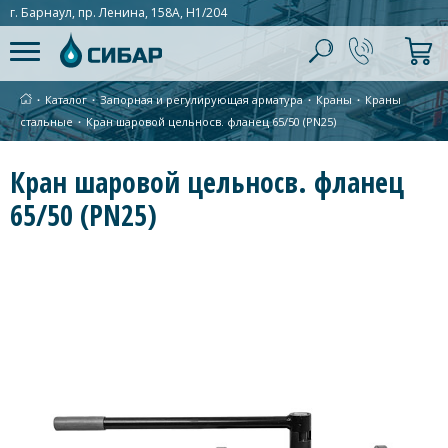
г. Барнаул, пр. Ленина, 158А, Н1/204
∙
Каталог
∙
Запорная и регулирующая арматура
∙
Краны
∙
Краны
стальные
∙
Кран шаровой цельносв. фланец 65/50 (PN25)
Кран шаровой цельносв. фланец
65/50 (PN25)