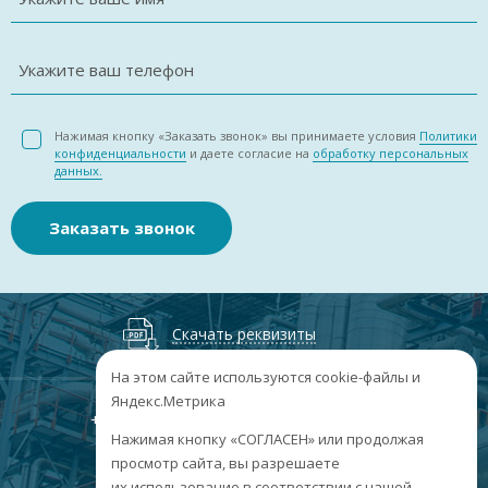
Укажите ваш телефон
Нажимая кнопку «Заказать звонок» вы принимаете условия
Политики
конфиденциальности
и даете согласие на
обработку персональных
данных.
Заказать звонок
Скачать реквизиты
На этом сайте используются cookie-файлы и
Яндекс.Метрика
+7
(3852
) 50-60-74
+7
(3852
) 50-60-73
;
Нажимая кнопку «СОГЛАСЕН» или продолжая
г. Барнаул, пр. Ленина, 158А, Н1/204
просмотр сайта, вы разрешаете
их использование в соответствии с нашей