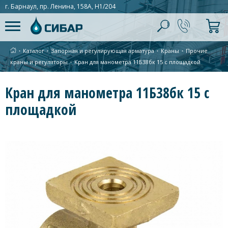
г. Барнаул, пр. Ленина, 158А, Н1/204
∙
Каталог
∙
Запорная и регулирующая арматура
∙
Краны
∙
Прочие
краны и регуляторы
∙
Кран для манометра 11Б38бк 15 с площадкой
Кран для манометра 11Б38бк 15 с
площадкой