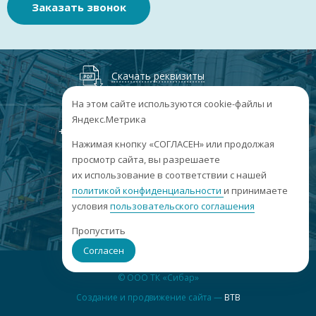
Заказать звонок
Скачать реквизиты
На этом сайте используются cookie-файлы и
Яндекс.Метрика
+7
(3852
) 50-60-74
+7
(3852
) 50-60-73
;
Нажимая кнопку «СОГЛАСЕН» или продолжая
г. Барнаул, пр. Ленина, 158А, Н1/204
просмотр сайта, вы разрешаете
их использование в соответствии с нашей
пн-пт: 09:00-17:00
сб-вс: выходные
политикой конфиденциальности
и принимаете
условия
пользовательского соглашения
info@sibar22.ru
Пропустить
Согласен
© ООО ТК «Сибар»
Создание и продвижение сайта —
BTB