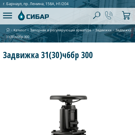
г. Барнаул, пр. Ленина, 158А, Н1/204
∙
Каталог
∙
Запорная и регулирующая арматура
∙
Задвижки
∙
Задвижка
31(30)ч6бр 300
Задвижка 31(30)ч6бр 300