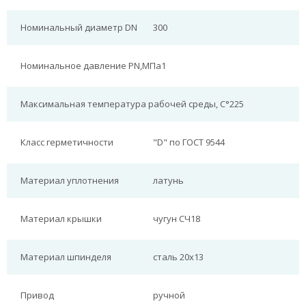
Номинальный диаметр DN
300
Номинальное давление PN,МПа
1
Максимальная температура рабочей среды, С°
225
Класс герметичности
"D" по ГОСТ 9544
Материал уплотнения
латунь
Материал крышки
чугун СЧ18
Материал шпинделя
сталь 20х13
Привод
ручной