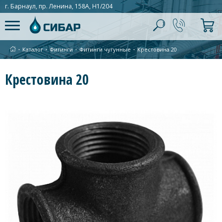
г. Барнаул, пр. Ленина, 158А, Н1/204
∙
Каталог
∙
Фитинги
∙
Фитинги чугунные
∙
Крестовина 20
Крестовина 20