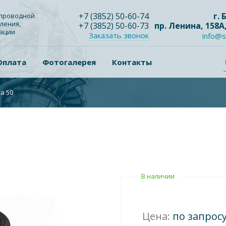
+7
(3852
) 50-60-74
г.
опроводной
ления,
+7
(3852
) 50-60-73
пр. Ленина, 158А
зации
Заказать звонок
info@s
Оплата
Фотогалерея
Контакты
а 50
В наличии
Цена:
по запрос