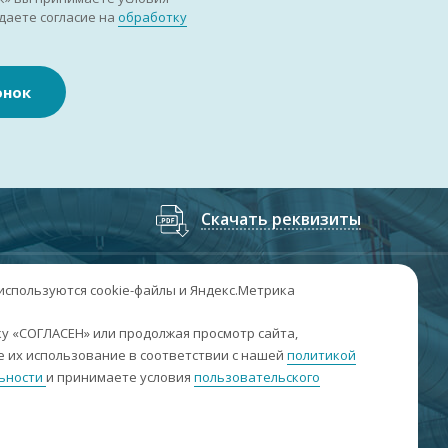
даете согласие на
обработку
онок
Скачать реквизиты
7
(3852
) 50-60-74
;
+7
(3852
) 50-60-73
 используются cookie-файлы и Яндекс.Метрика
. Барнаул, пр. Ленина, 158А, Н1/204
у «СОГЛАСЕН» или продолжая просмотр сайта,
 их использование в соответствии с нашей
политикой
н-пт: 09:00-17:00
ьности
и принимаете условия
пользовательского
б-вс: выходные
nfo@sibar22.ru