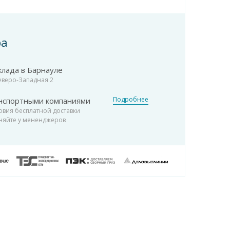
ра
клада в Барнауле
Северо-Западная 2
Подробнее
нспортными компаниями
овия бесплатной доставки
няйте у мененджеров