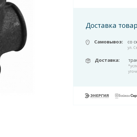
Доставка това
Самовывоз:
со с
ул. 
Доставка:
тра
*усл
уточ