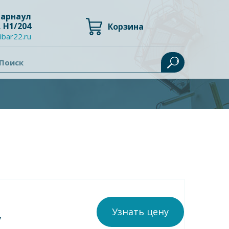
 Барнаул
, Н1/204
Корзина
ibar22.ru
Поиск
Узнать цену
у