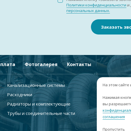
Политики конфиденциальности
и 
персональных данных.
Заказать зв
плата
Фотогалерея
Контакты
Канализационные системы
+
На этом сайте
Расходники
г
Нажимая кнопк
Радиаторы и комплектующие
вы разрешаете
п
конфиденциал
Трубы и соединительные части
с
соглашения
i
Пропустить