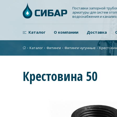
Поставки запорной труб
арматуры для систем отоп
водоснабжения и канали
Каталог
О компании
Доставка
∙
Каталог
∙
Фитинги
∙
Фитинги чугунные
∙
Крестовин
Крестовина 50