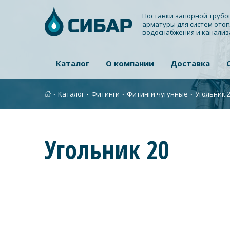
Поставки запорной труб
арматуры для систем отоп
водоснабжения и канали
Каталог
О компании
Доставка
∙
Каталог
∙
Фитинги
∙
Фитинги чугунные
∙
Угольник 
Угольник 20