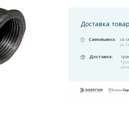
Доставка това
Самовывоз:
со с
ул. 
Доставка:
тра
*усл
уточ