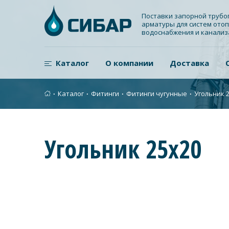
Поставки запорной труб
арматуры для систем отоп
водоснабжения и канали
Каталог
О компании
Доставка
∙
Каталог
∙
Фитинги
∙
Фитинги чугунные
∙
Угольник 
Угольник 25х20