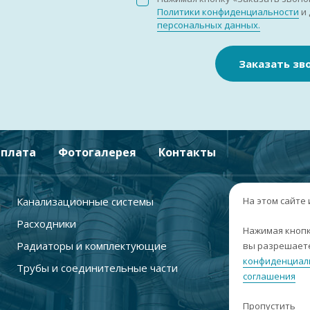
Политики конфиденциальности
и 
персональных данных.
Заказать зв
плата
Фотогалерея
Контакты
Канализационные системы
+
На этом сайте
Расходники
г
Нажимая кнопк
Радиаторы и комплектующие
вы разрешаете
п
конфиденциал
Трубы и соединительные части
с
соглашения
i
Пропустить