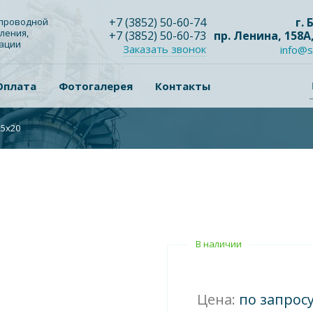
+7
(3852
) 50-60-74
г.
опроводной
ления,
+7
(3852
) 50-60-73
пр. Ленина, 158А
зации
Заказать звонок
info@s
Оплата
Фотогалерея
Контакты
25х20
В наличии
Цена:
по запрос