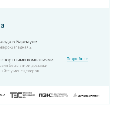
ра
клада в Барнауле
Северо-Западная 2
Подробнее
нспортными компаниями
овия бесплатной доставки
няйте у мененджеров