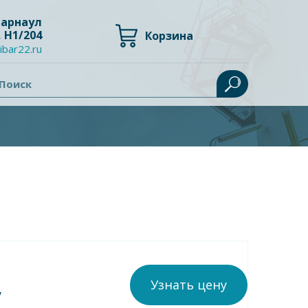
 Барнаул
, Н1/204
Корзина
ibar22.ru
Поиск
Узнать цену
у