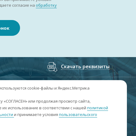
даете согласие на
обработку
онок
Скачать реквизиты
7
(3852
) 50-60-74
;
+7
(3852
) 50-60-73
 используются cookie-файлы и Яндекс.Метрика
. Барнаул, пр. Ленина, 158А, Н1/204
у «СОГЛАСЕН» или продолжая просмотр сайта,
 их использование в соответствии с нашей
политикой
н-пт: 09:00-17:00
ьности
и принимаете условия
пользовательского
б-вс: выходные
nfo@sibar22.ru