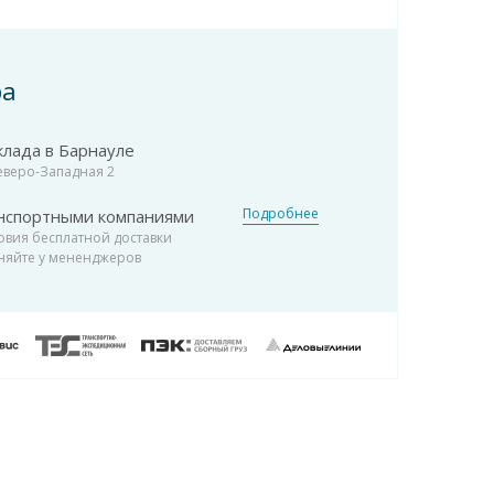
ра
клада в Барнауле
Северо-Западная 2
Подробнее
нспортными компаниями
овия бесплатной доставки
няйте у мененджеров