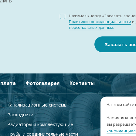
ам в
Нажимая кнопку «Заказать звоно
Политики конфиденциальности
и 
персональных данных.
Заказать зв
плата
Фотогалерея
Контакты
Канализационные системы
+
На этом сайте
Расходники
г
Нажимая кнопк
Радиаторы и комплектующие
вы разрешаете
п
конфиденциал
Трубы и соединительные части
с