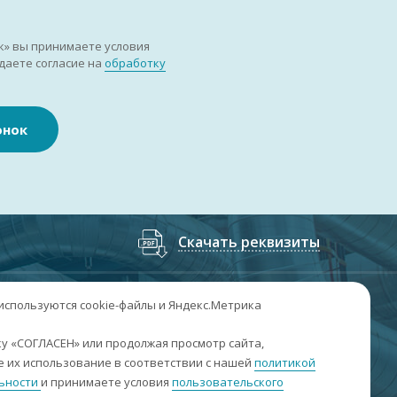
к» вы принимаете условия
даете согласие на
обработку
онок
Скачать реквизиты
7
(3852
) 50-60-74
;
+7
(3852
) 50-60-73
 используются cookie-файлы и Яндекс.Метрика
. Барнаул, пр. Ленина, 158А, Н1/204
у «СОГЛАСЕН» или продолжая просмотр сайта,
 их использование в соответствии с нашей
политикой
н-пт: 09:00-17:00
ьности
и принимаете условия
пользовательского
б-вс: выходные