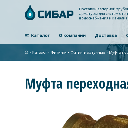
Поставки запорной труб
арматуры для систем отоп
водоснабжения и канали
Каталог
О компании
Доставка
∙
Каталог
∙
Фитинги
∙
Фитинги латунные
∙
Муфта пер
Муфта переходная