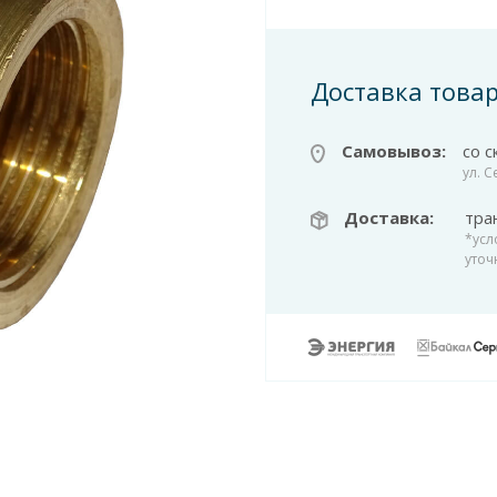
Доставка това
Самовывоз:
со с
ул. 
Доставка:
тра
*усл
уточ