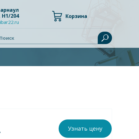
 Барнаул
, Н1/204
Корзина
ibar22.ru
Поиск
Узнать цену
у