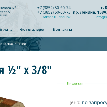
+7
(3852
) 50-60-74
г.
опроводной
ления,
+7
(3852
) 50-60-73
пр. Ленина, 158А
зации
Заказать звонок
info@s
Оплата
Фотогалерея
Контакты
еходная ½" x 3/8"
 ½" x 3/8"
В наличии
Цена:
по запрос