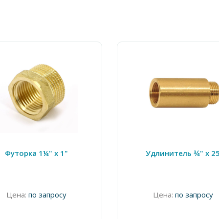
Футорка 1¼" х 1"
Удлинитель ¾" х 2
Цена:
по запросу
Цена:
по запросу