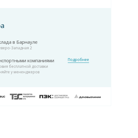
ра
клада в Барнауле
Северо-Западная 2
Подробнее
нспортными компаниями
овия бесплатной доставки
няйте у мененджеров