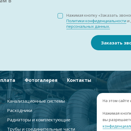
ам в
Нажимая кнопку «Заказать звоно
Политики конфиденциальности
и 
персональных данных.
Заказать зв
плата
Фотогалерея
Контакты
Канализационные системы
+
На этом сайте
Расходники
г
Нажимая кнопк
Радиаторы и комплектующие
вы разрешаете
п
конфиденциал
Трубы и соединительные части
с