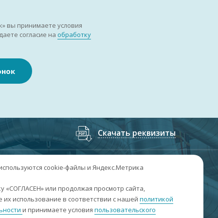
к» вы принимаете условия
даете согласие на
обработку
онок
Скачать реквизиты
7
(3852
) 50-60-74
;
+7
(3852
) 50-60-73
 используются cookie-файлы и Яндекс.Метрика
. Барнаул, пр. Ленина, 158А, Н1/204
у «СОГЛАСЕН» или продолжая просмотр сайта,
 их использование в соответствии с нашей
политикой
н-пт: 09:00-17:00
ьности
и принимаете условия
пользовательского
б-вс: выходные