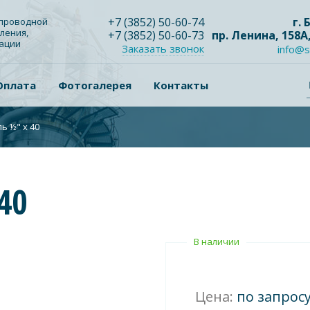
+7
(3852
) 50-60-74
г.
опроводной
ления,
+7
(3852
) 50-60-73
пр. Ленина, 158А
зации
Заказать звонок
info@s
Оплата
Фотогалерея
Контакты
ь ½" х 40
40
В наличии
Цена:
по запрос