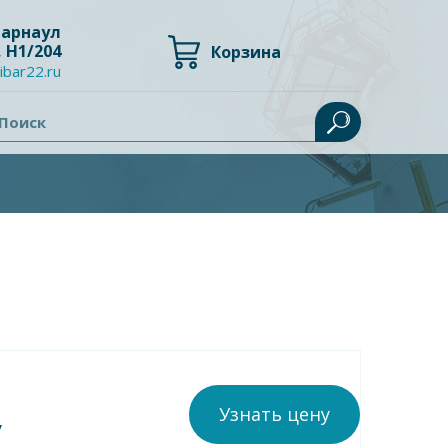
 Барнаул
, Н1/204
Корзина
ibar22.ru
Поиск
Узнать цену
у