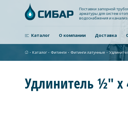
Поставки запорной труб
арматуры для систем отоп
водоснабжения и канали
Каталог
О компании
Доставка
∙
Каталог
∙
Фитинги
∙
Фитинги латунные
∙
Удлинител
Удлинитель ½" х 