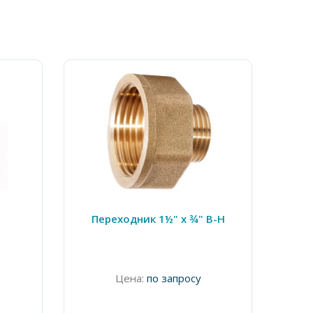
Переходник 1½" x ¾" В-Н
Цена:
по запросу