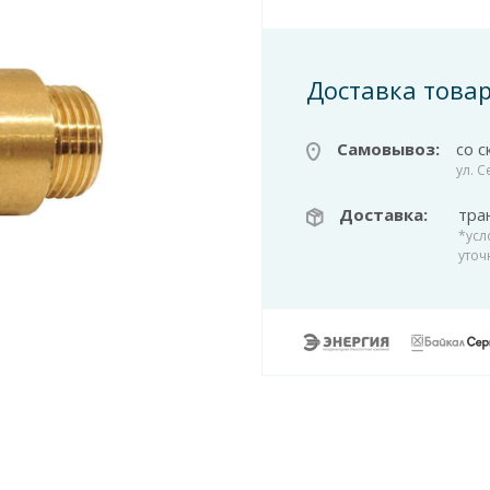
Доставка това
Самовывоз:
со с
ул. 
Доставка:
тра
*усл
уточ