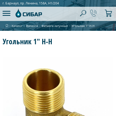
г. Барнаул, пр. Ленина, 158А, Н1/204
∙
Каталог
∙
Фитинги
∙
Фитинги латунные
∙
Угольник 1" Н-Н
Угольник 1" Н-Н