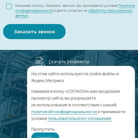
Нажимая кнопку «Заказать звонок» вы принимаете условия
Политики
конфиденциальности
и даете согласие на
обработку персональных
данных.
Заказать звонок
Скачать реквизиты
На этом сайте используются cookie-файлы и
Яндекс.Метрика
+7
(3852
) 50-60-74
+7
(3852
) 50-60-73
;
Нажимая кнопку «СОГЛАСЕН» или продолжая
г. Барнаул, пр. Ленина, 158А, Н1/204
просмотр сайта, вы разрешаете
их использование в соответствии с нашей
пн-пт: 09:00-17:00
политикой конфиденциальности
сб-вс: выходные
и принимаете
условия
пользовательского соглашения
info@sibar22.ru
Пропустить
Согласен