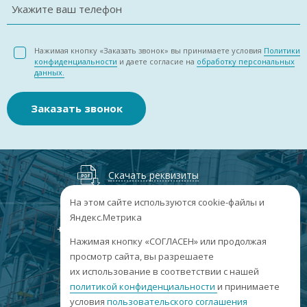
Укажите ваш телефон
Нажимая кнопку «Заказать звонок» вы принимаете условия
Политики
конфиденциальности
и даете согласие на
обработку персональных
данных.
Заказать звонок
Скачать реквизиты
На этом сайте используются cookie-файлы и
Яндекс.Метрика
+7
(3852
) 50-60-74
+7
(3852
) 50-60-73
;
Нажимая кнопку «СОГЛАСЕН» или продолжая
г. Барнаул, пр. Ленина, 158А, Н1/204
просмотр сайта, вы разрешаете
их использование в соответствии с нашей
пн-пт: 09:00-17:00
политикой конфиденциальности
сб-вс: выходные
и принимаете
условия
пользовательского соглашения