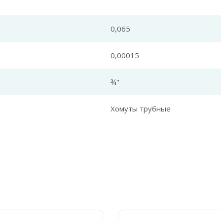
0,065
0,00015
¾"
Хомуты трубные