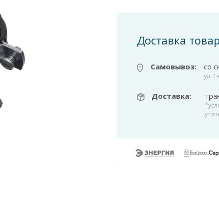
Доставка това
Самовывоз:
со с
ул. 
Доставка:
тра
*усл
уточ