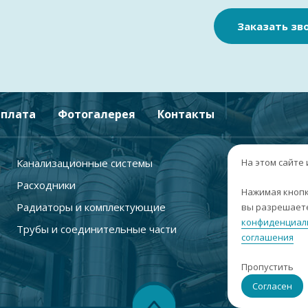
Заказать зв
плата
Фотогалерея
Контакты
Канализационные системы
+
На этом сайте
Расходники
г
Нажимая кнопк
Радиаторы и комплектующие
вы разрешаете
п
конфиденциал
Трубы и соединительные части
с
соглашения
i
Пропустить
С
Согласен