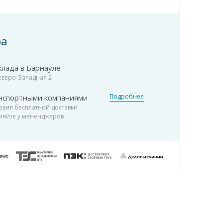
ра
клада в Барнауле
Северо-Западная 2
Подробнее
нспортными компаниями
овия бесплатной доставки
няйте у мененджеров