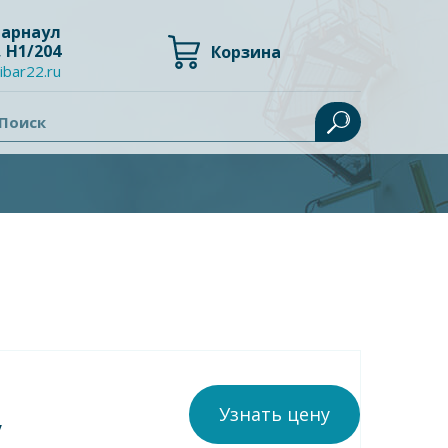
 Барнаул
, Н1/204
Корзина
ibar22.ru
Поиск
Узнать цену
у