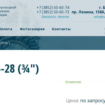
+7
(3852
) 50-60-74
г.
опроводной
ления,
+7
(3852
) 50-60-73
пр. Ленина, 158А
зации
Заказать звонок
info@s
Оплата
Фотогалерея
Контакты
28 (¾")
-28 (¾")
В наличии
Цена:
по запрос