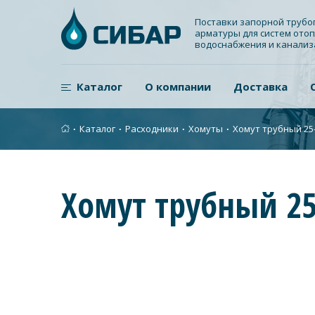
Поставки запорной труб
арматуры для систем отоп
водоснабжения и канали
Каталог
О компании
Доставка
∙
Каталог
∙
Расходники
∙
Хомуты
∙
Хомут трубный 25-
Хомут трубный 25