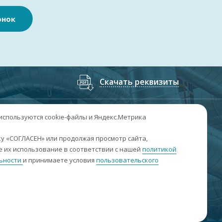
онок
Скачать реквизиты
7
(3852
) 50-60-74
;
+7
(3852
) 50-60-73
 используются cookie-файлы и Яндекс.Метрика
. Барнаул, пр. Ленина, 158А, Н1/204
у «СОГЛАСЕН» или продолжая просмотр сайта,
 их использование в соответствии с нашей
политикой
н-пт: 09:00-17:00
ьности
и принимаете условия
пользовательского
б-вс: выходные
nfo@sibar22.ru
качать реквизиты