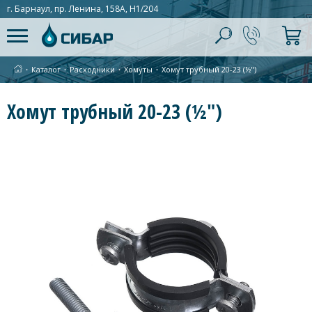
г. Барнаул, пр. Ленина, 158А, Н1/204
∙
Каталог
∙
Расходники
∙
Хомуты
∙
Хомут трубный 20-23 (½")
Хомут трубный 20-23 (½")