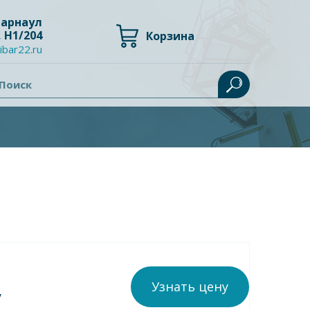
 Барнаул
, Н1/204
Корзина
ibar22.ru
Поиск
Узнать цену
у