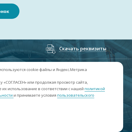
онок
Скачать реквизиты
7
(3852
) 50-60-74
;
+7
(3852
) 50-60-73
 используются cookie-файлы и Яндекс.Метрика
. Барнаул, пр. Ленина, 158А, Н1/204
у «СОГЛАСЕН» или продолжая просмотр сайта,
 их использование в соответствии с нашей
политикой
н-пт: 09:00-17:00
ьности
и принимаете условия
пользовательского
б-вс: выходные
nfo@sibar22.ru
качать реквизиты