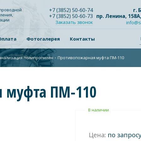
+7
(3852
) 50-60-74
г.
опроводной
ления,
+7
(3852
) 50-60-73
пр. Ленина, 158А
зации
Заказать звонок
info@s
Оплата
Фотогалерея
Контакты
анализация полипропилен
∙
Противопожарная муфта ПМ-110
 муфта ПМ-110
В наличии
Цена:
по запрос