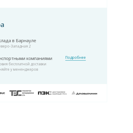
ра
клада в Барнауле
Северо-Западная 2
Подробнее
нспортными компаниями
овия бесплатной доставки
няйте у мененджеров