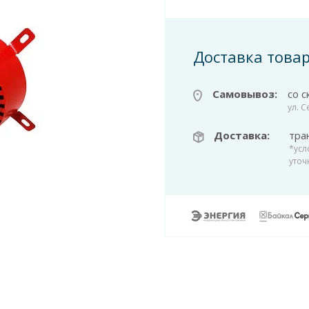
Доставка това
Самовывоз:
со с
ул. 
Доставка:
тра
*усл
уточ