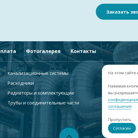
Заказать зв
плата
Фотогалерея
Контакты
Канализационные системы
+
На этом сайте
Расходники
г
Нажимая кнопк
Радиаторы и комплектующие
вы разрешаете
п
конфиденциал
Трубы и соединительные части
с
соглашения
i
Пропустить
С
Согласен