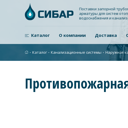
Поставки запорной труб
арматуры для систем отоп
водоснабжения и канали
Каталог
О компании
Доставка
∙
Каталог
∙
Канализационные системы
∙
Наружная к
Противопожарная