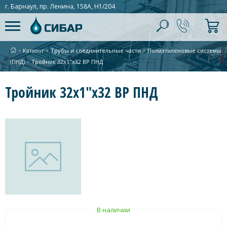
г. Барнаул, пр. Ленина, 158А, Н1/204
∙
Каталог
∙
Трубы и соединительные части
∙
Полиэтиленовые системы
(ПНД)
∙
Тройник 32х1"х32 ВР ПНД
Тройник 32х1"х32 ВР ПНД
В наличии