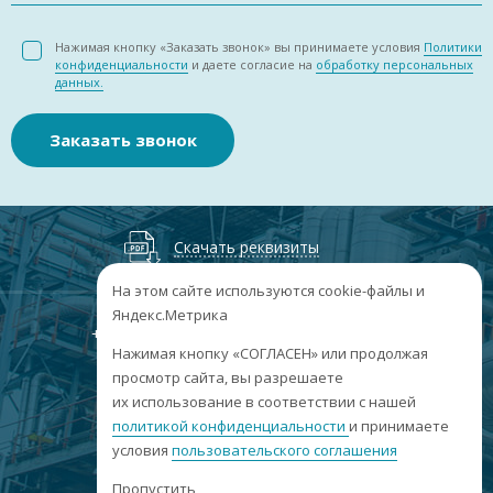
Нажимая кнопку «Заказать звонок» вы принимаете условия
Политики
конфиденциальности
и даете согласие на
обработку персональных
данных.
Заказать звонок
Скачать реквизиты
На этом сайте используются cookie-файлы и
Яндекс.Метрика
+7
(3852
) 50-60-74
+7
(3852
) 50-60-73
;
Нажимая кнопку «СОГЛАСЕН» или продолжая
г. Барнаул, пр. Ленина, 158А, Н1/204
просмотр сайта, вы разрешаете
их использование в соответствии с нашей
пн-пт: 09:00-17:00
политикой конфиденциальности
сб-вс: выходные
и принимаете
условия
пользовательского соглашения
info@sibar22.ru
Пропустить