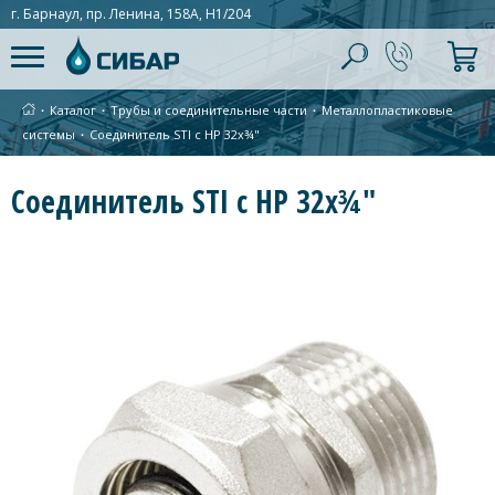
г. Барнаул, пр. Ленина, 158А, Н1/204
∙
Каталог
∙
Трубы и соединительные части
∙
Металлопластиковые
системы
∙
Соединитель STI с НР 32х¾"
Соединитель STI с НР 32х¾"