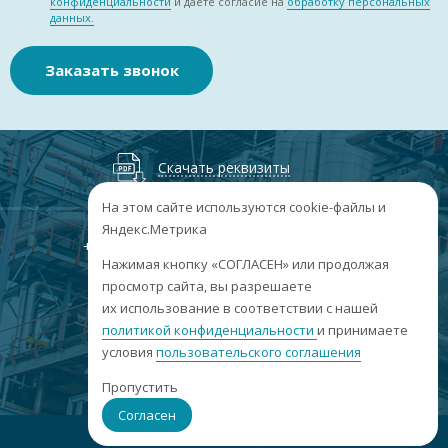
конфиденциальности
и даете согласие на
обработку персональных
данных.
Заказать звонок
Скачать реквизиты
На этом сайте используются cookie-файлы и
Яндекс.Метрика
+7
(3852
) 50-60-74
+7
(3852
) 50-60-73
;
Нажимая кнопку «СОГЛАСЕН» или продолжая
г. Барнаул, пр. Ленина, 158А, Н1/204
просмотр сайта, вы разрешаете
их использование в соответствии с нашей
пн-пт: 09:00-17:00
политикой конфиденциальности
сб-вс: выходные
и принимаете
условия
пользовательского соглашения
info@sibar22.ru
Пропустить
Согласен