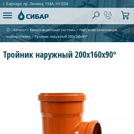
г. Барнаул, пр. Ленина, 158А, Н1/204
∙
Каталог
∙
Канализационные системы
∙
Наружная канализация
полипропилен
∙
Тройник наружный 200х160х90°
Тройник наружный 200х160х90°