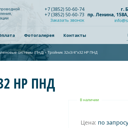
+7
(3852
) 50-60-74
г.
опроводной
ления,
+7
(3852
) 50-60-73
пр. Ленина, 158А
зации
Заказать звонок
info@s
Оплата
Фотогалерея
Контакты
леновые системы (ПНД)
∙
Тройник 32х3/4"х32 НР ПНД
32 НР ПНД
В наличии
Цена:
по запрос