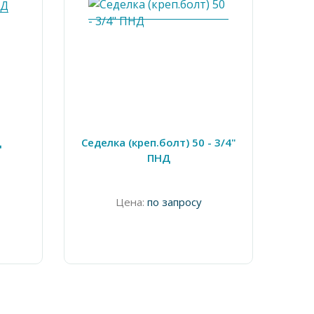
Д
Седелка (креп.болт) 50 - 3/4"
Труба
ПНД
ПЭ1
Цена:
по запросу