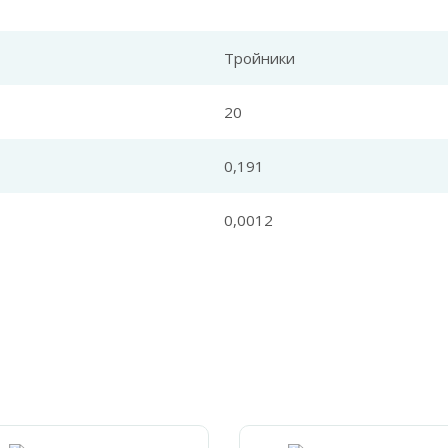
Тройники
20
0,191
0,0012