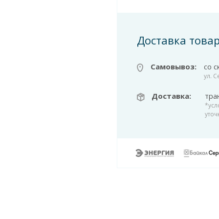
Доставка това
Самовывоз:
со с
ул. 
Доставка:
тра
*усл
уточ