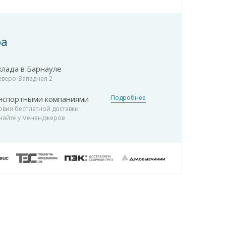
ра
клада в Барнауле
Северо-Западная 2
Подробнее
нспортными компаниями
овия бесплатной доставки
няйте у мененджеров