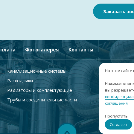
Заказать зв
плата
Фотогалерея
Контакты
Канализационные системы
+
На этом сайте
Расходники
г
Нажимая кнопк
Радиаторы и комплектующие
вы разрешаете
п
конфиденциал
Трубы и соединительные части
с
соглашения
i
Пропустить
С
Согласен