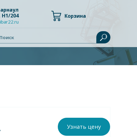
 Барнаул
, Н1/204
Корзина
ibar22.ru
Поиск
Узнать цену
у