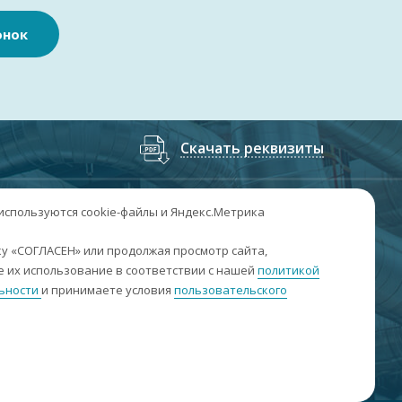
онок
Скачать реквизиты
7
(3852
) 50-60-74
;
+7
(3852
) 50-60-73
 используются cookie-файлы и Яндекс.Метрика
. Барнаул, пр. Ленина, 158А, Н1/204
у «СОГЛАСЕН» или продолжая просмотр сайта,
 их использование в соответствии с нашей
политикой
н-пт: 09:00-17:00
ьности
и принимаете условия
пользовательского
б-вс: выходные
nfo@sibar22.ru
качать реквизиты