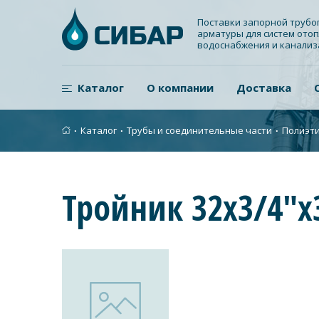
Поставки запорной труб
арматуры для систем отоп
водоснабжения и канали
Каталог
О компании
Доставка
∙
Каталог
∙
Трубы и соединительные части
∙
Полиэти
Тройник 32х3/4"х