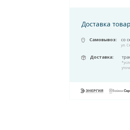
Доставка това
Самовывоз:
со с
ул. 
Доставка:
тра
*усл
уточ