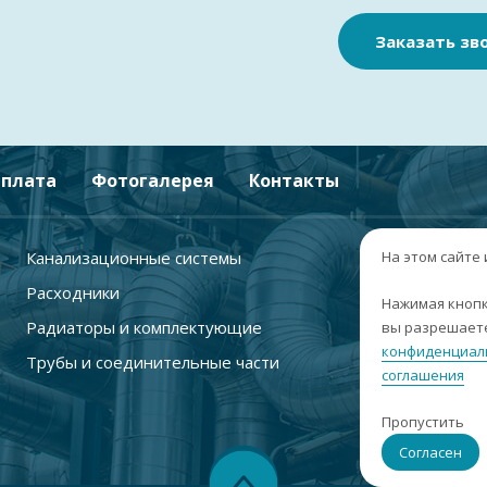
Заказать зв
плата
Фотогалерея
Контакты
Канализационные системы
+
На этом сайте
Расходники
г
Нажимая кнопк
Радиаторы и комплектующие
вы разрешаете
п
конфиденциал
Трубы и соединительные части
с
соглашения
i
Пропустить
С
Согласен