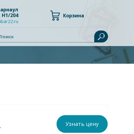
 Барнаул
, Н1/204
Корзина
ibar22.ru
Поиск
Узнать цену
у