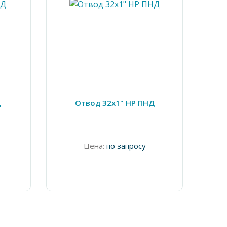
Д
Отвод 32х1" НР ПНД
Сед
Цена:
по запросу