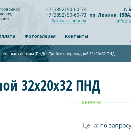
+7
(3852
) 50-60-74
г.
опроводной
ления,
+7
(3852
) 50-60-73
пр. Ленина, 158А
зации
Заказать звонок
info@s
Оплата
Фотогалерея
Контакты
леновые системы (ПНД)
∙
Тройник переходной 32х20х32 ПНД
ной 32х20х32 ПНД
В наличии
Цена:
по запрос