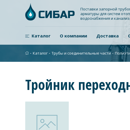
Поставки запорной труб
арматуры для систем отоп
водоснабжения и канали
Каталог
О компании
Доставка
∙
Каталог
∙
Трубы и соединительные части
∙
Полиэти
Тройник переход