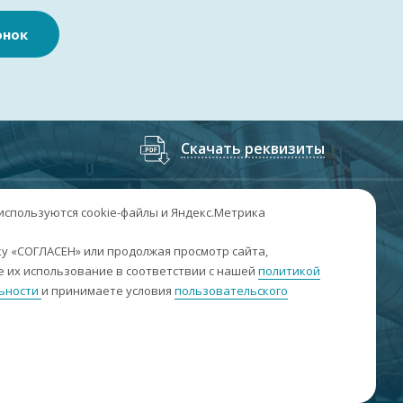
онок
Скачать реквизиты
7
(3852
) 50-60-74
;
+7
(3852
) 50-60-73
 используются cookie-файлы и Яндекс.Метрика
. Барнаул, пр. Ленина, 158А, Н1/204
у «СОГЛАСЕН» или продолжая просмотр сайта,
 их использование в соответствии с нашей
политикой
н-пт: 09:00-17:00
ьности
и принимаете условия
пользовательского
б-вс: выходные
nfo@sibar22.ru
качать реквизиты