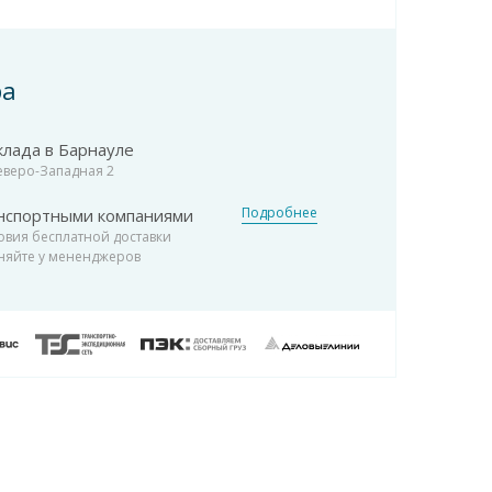
ра
клада в Барнауле
Северо-Западная 2
Подробнее
нспортными компаниями
овия бесплатной доставки
няйте у мененджеров