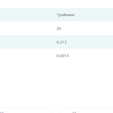
Тройники
20
0,212
0,0013