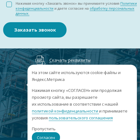
Нажимая кнопку «Заказать звонок» вы принимаете условия
Политики
конфиденциальности
и даете согласие на
обработку персональных
данных.
Заказать звонок
Скачать реквизиты
На этом сайте используются cookie-файлы и
Яндекс.Метрика
+7
(3852
) 50-60-74
+7
(3852
) 50-60-73
;
Нажимая кнопку «СОГЛАСЕН» или продолжая
г. Барнаул, пр. Ленина, 158А, Н1/204
просмотр сайта, вы разрешаете
их использование в соответствии с нашей
пн-пт: 09:00-17:00
политикой конфиденциальности
сб-вс: выходные
и принимаете
условия
пользовательского соглашения
info@sibar22.ru
Пропустить
Согласен