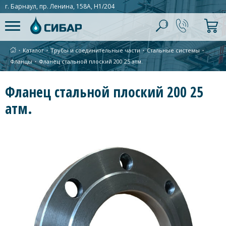
г. Барнаул, пр. Ленина, 158А, Н1/204
∙
Каталог
∙
Трубы и соединительные части
∙
Стальные системы
∙
Фланцы
∙
Фланец стальной плоский 200 25 атм.
Фланец стальной плоский 200 25
атм.