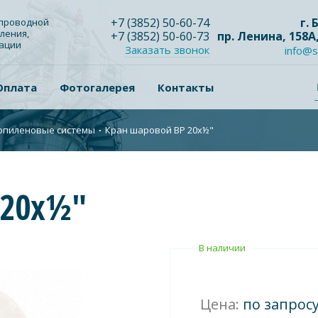
+7
(3852
) 50-60-74
г.
опроводной
ления,
+7
(3852
) 50-60-73
пр. Ленина, 158А
зации
Заказать звонок
info@s
Оплата
Фотогалерея
Контакты
опиленовые системы
∙
Кран шаровой ВР 20x½"
 20x½"
В наличии
Цена:
по запрос