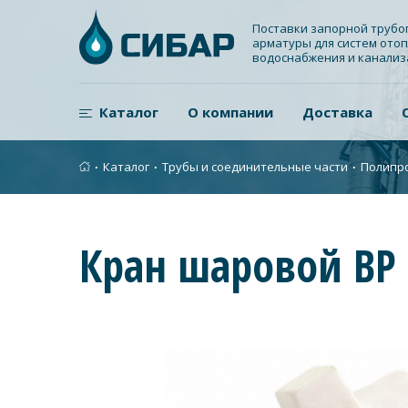
Поставки запорной труб
арматуры для систем отоп
водоснабжения и канали
Каталог
О компании
Доставка
∙
Каталог
∙
Трубы и соединительные части
∙
Полипр
Кран шаровой ВР