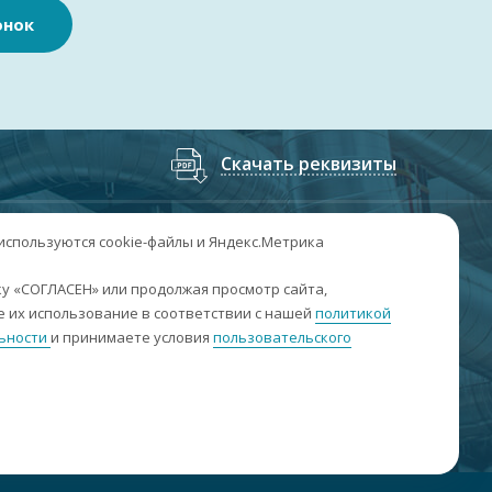
онок
Скачать реквизиты
7
(3852
) 50-60-74
;
+7
(3852
) 50-60-73
 используются cookie-файлы и Яндекс.Метрика
. Барнаул, пр. Ленина, 158А, Н1/204
у «СОГЛАСЕН» или продолжая просмотр сайта,
 их использование в соответствии с нашей
политикой
н-пт: 09:00-17:00
ьности
и принимаете условия
пользовательского
б-вс: выходные
nfo@sibar22.ru
качать реквизиты