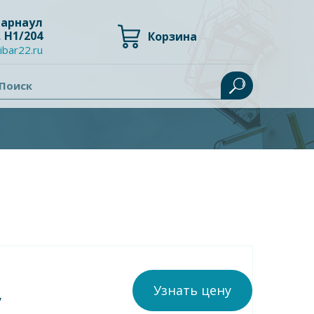
 Барнаул
, Н1/204
Корзина
ibar22.ru
Поиск
Узнать цену
у