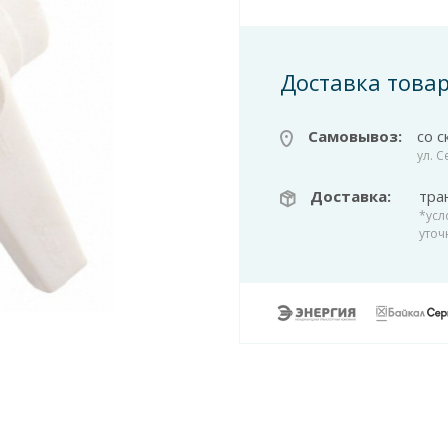
Доставка това
Самовывоз:
со с
ул. 
Доставка:
тра
*усл
уточ