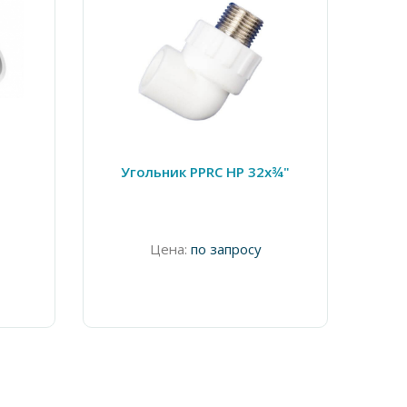
5
Угольник PPRC НР 32х¾"
К
Цена:
по запросу