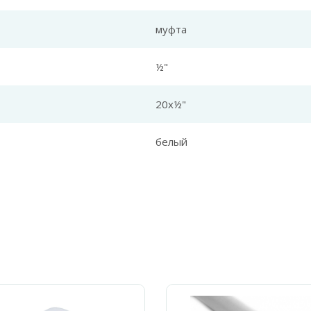
муфта
½"
20x½"
белый