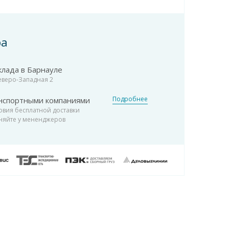
ра
клада в Барнауле
Северо-Западная 2
Подробнее
нспортными компаниями
овия бесплатной доставки
няйте у мененджеров