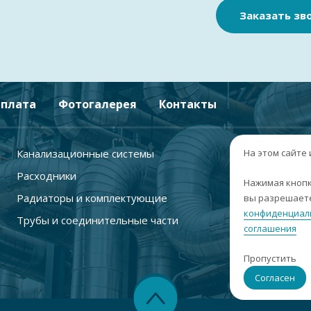
Заказать зв
плата
Фотогалерея
Контакты
Канализационные системы
+
На этом сайте
Расходники
г
Нажимая кнопк
Радиаторы и комплектующие
вы разрешаете
п
конфиденциал
Трубы и соединительные части
с
соглашения
i
Пропустить
С
Согласен