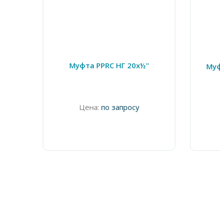
Муфта PPRC НГ 20х½"
Муф
Цена:
по запросу