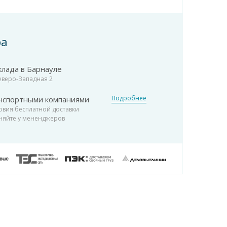
ра
клада в Барнауле
Северо-Западная 2
Подробнее
нспортными компаниями
овия бесплатной доставки
няйте у мененджеров