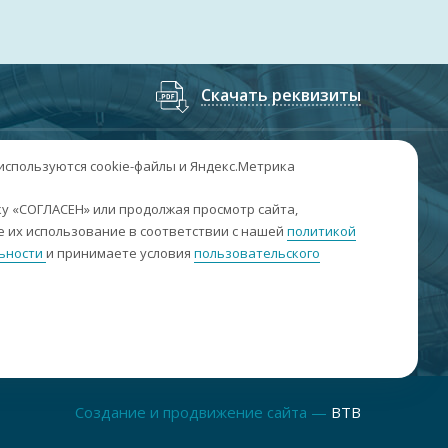
Скачать реквизиты
7
(3852
) 50-60-74
;
+7
(3852
) 50-60-73
 используются cookie-файлы и Яндекс.Метрика
. Барнаул, пр. Ленина, 158А, Н1/204
у «СОГЛАСЕН» или продолжая просмотр сайта,
 их использование в соответствии с нашей
политикой
н-пт: 09:00-17:00
ьности
и принимаете условия
пользовательского
б-вс: выходные
nfo@sibar22.ru
качать реквизиты
Создание и продвижение сайта —
BTB