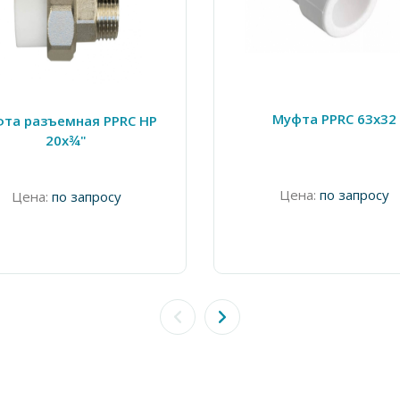
Муфта PPRC 63х32
та разъемная PPRC НР
20х¾"
Цена:
по запросу
Цена:
по запросу