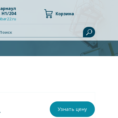
 Барнаул
, Н1/204
Корзина
ibar22.ru
Поиск
Узнать цену
у