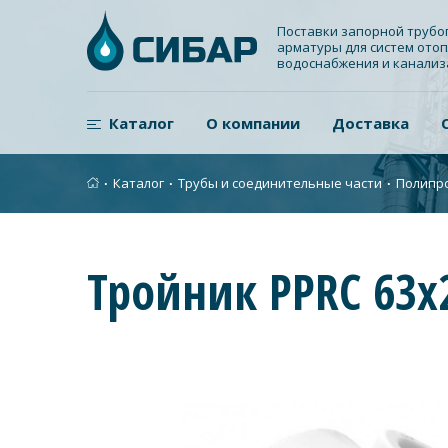
Поставки запорной труб
арматуры для систем отоп
водоснабжения и канали
Каталог
О компании
Доставка
∙
Каталог
∙
Трубы и соединительные части
∙
Полипр
Тройник PPRC 63х