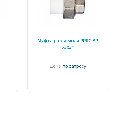
Муфта разъемная PPRC ВР
Му
63х2"
Цена:
по запросу