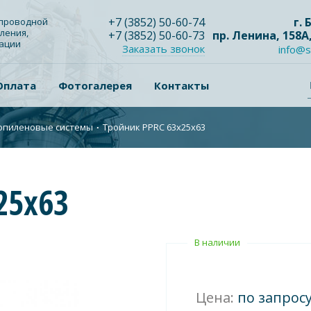
+7
(3852
) 50-60-74
г.
опроводной
ления,
+7
(3852
) 50-60-73
пр. Ленина, 158А
зации
Заказать звонок
info@s
Оплата
Фотогалерея
Контакты
опиленовые системы
∙
Тройник PPRC 63х25х63
25х63
В наличии
Цена:
по запрос