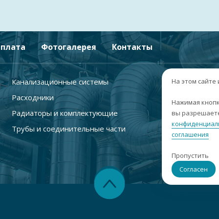
плата
Фотогалерея
Контакты
Канализационные системы
+
На этом сайте
Расходники
г
Нажимая кнопк
Радиаторы и комплектующие
вы разрешаете
п
конфиденциал
Трубы и соединительные части
с
соглашения
i
Пропустить
С
Согласен