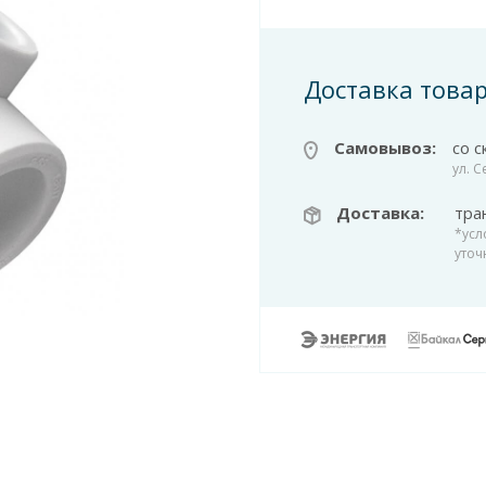
Доставка това
Самовывоз:
со с
ул. 
Доставка:
тра
*усл
уточ