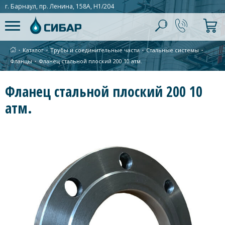
г. Барнаул, пр. Ленина, 158А, Н1/204
∙
Каталог
∙
Трубы и соединительные части
∙
Стальные системы
∙
Фланцы
∙
Фланец стальной плоский 200 10 атм.
Фланец стальной плоский 200 10
атм.