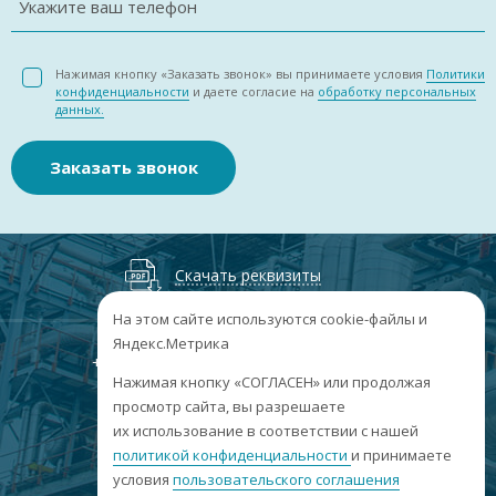
Укажите ваш телефон
Нажимая кнопку «Заказать звонок» вы принимаете условия
Политики
конфиденциальности
и даете согласие на
обработку персональных
данных.
Заказать звонок
Скачать реквизиты
На этом сайте используются cookie-файлы и
Яндекс.Метрика
+7
(3852
) 50-60-74
+7
(3852
) 50-60-73
;
Нажимая кнопку «СОГЛАСЕН» или продолжая
г. Барнаул, пр. Ленина, 158А, Н1/204
просмотр сайта, вы разрешаете
их использование в соответствии с нашей
пн-пт: 09:00-17:00
политикой конфиденциальности
сб-вс: выходные
и принимаете
условия
пользовательского соглашения
info@sibar22.ru