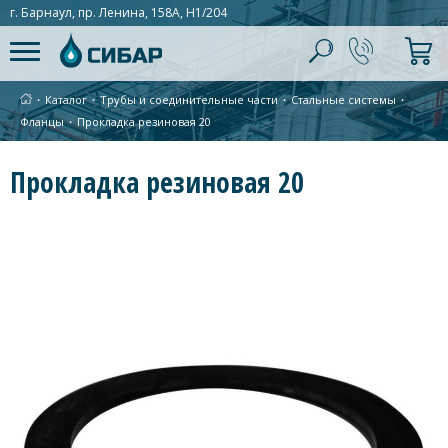
г. Барнаул, пр. Ленина, 158А, Н1/204
∙
Каталог
∙
Трубы и соединительные части
∙
Стальные системы
∙
Фланцы
∙
Прокладка резиновая 20
Прокладка резиновая 20