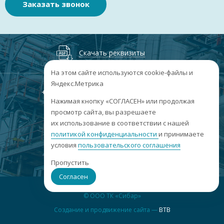
Заказать звонок
Скачать реквизиты
На этом сайте используются cookie-файлы и
Яндекс.Метрика
+7
(3852
) 50-60-74
+7
(3852
) 50-60-73
;
Нажимая кнопку «СОГЛАСЕН» или продолжая
г. Барнаул, пр. Ленина, 158А, Н1/204
просмотр сайта, вы разрешаете
их использование в соответствии с нашей
пн-пт: 09:00-17:00
политикой конфиденциальности
сб-вс: выходные
и принимаете
условия
пользовательского соглашения
info@sibar22.ru
Пропустить
Согласен
© ООО ТК «Сибар»
Создание и продвижение сайта —
BTB