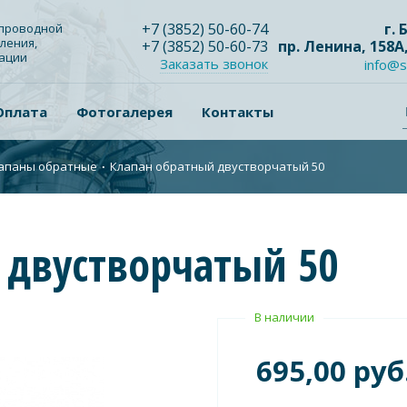
+7
(3852
) 50-60-74
г.
опроводной
ления,
+7
(3852
) 50-60-73
пр. Ленина, 158А
зации
Заказать звонок
info@s
Оплата
Фотогалерея
Контакты
апаны обратные
∙
Клапан обратный двустворчатый 50
 двустворчатый 50
В наличии
695,00 руб