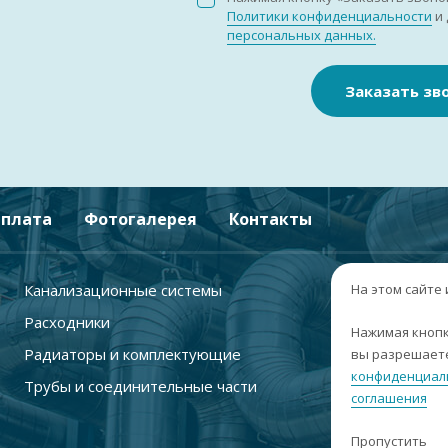
Политики конфиденциальности
и 
персональных данных.
Заказать зв
плата
Фотогалерея
Контакты
Канализационные системы
+
На этом сайте
Расходники
г
Нажимая кнопк
Радиаторы и комплектующие
вы разрешаете
п
конфиденциал
Трубы и соединительные части
с
соглашения
i
Пропустить