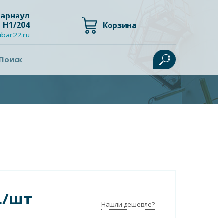
 Барнаул
, Н1/204
Корзина
ibar22.ru
Поиск
./шт
Нашли дешевле?