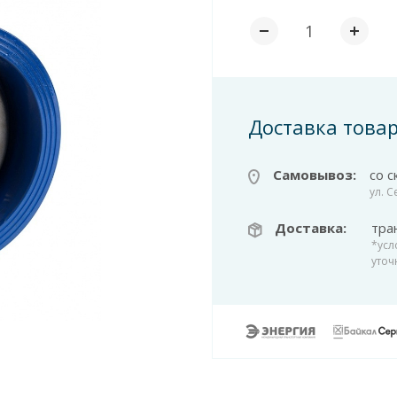
Доставка това
Самовывоз:
со с
ул. 
Доставка:
тра
*усл
уточ