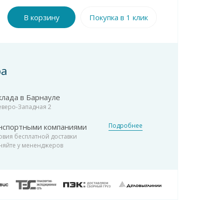
В корзину
Покупка в 1 клик
ра
клада в Барнауле
Северо-Западная 2
Подробнее
нспортными компаниями
овия бесплатной доставки
няйте у мененджеров