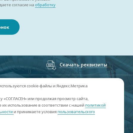
даете согласие на
обработку
онок
Скачать реквизиты
7
(3852
) 50-60-74
;
+7
(3852
) 50-60-73
 используются cookie-файлы и Яндекс.Метрика
. Барнаул, пр. Ленина, 158А, Н1/204
у «СОГЛАСЕН» или продолжая просмотр сайта,
 их использование в соответствии с нашей
политикой
н-пт: 09:00-17:00
ьности
и принимаете условия
пользовательского
б-вс: выходные
nfo@sibar22.ru