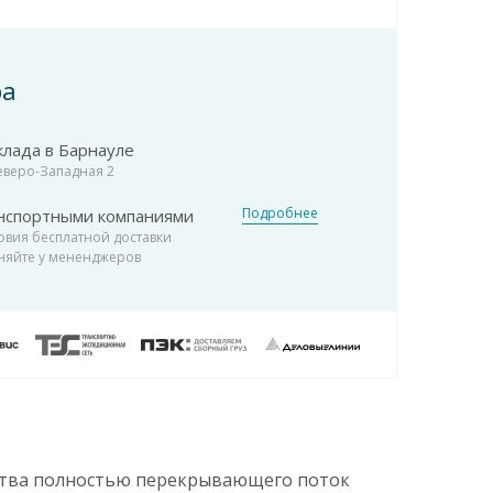
ра
клада в Барнауле
Северо-Западная 2
Подробнее
нспортными компаниями
овия бесплатной доставки
няйте у мененджеров
йства полностью перекрывающего поток