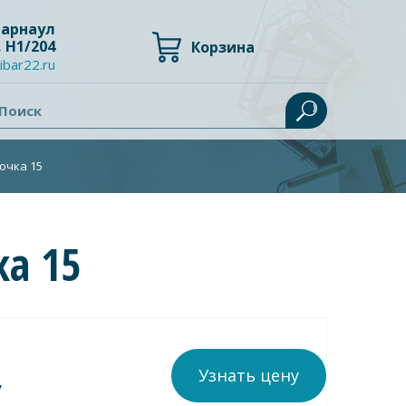
 Барнаул
, Н1/204
Корзина
ibar22.ru
Поиск
очка 15
ка 15
Узнать цену
у