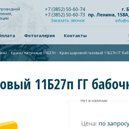
+7
(3852
) 50-60-74
г.
опроводной
ления,
+7
(3852
) 50-60-73
пр. Ленина, 158А
зации
Заказать звонок
info@s
Оплата
Фотогалерея
Контакты
аны
∙
Краны латунные 11Б27п
∙
Кран шаровой газовый 11Б27п ГГ баб
овый 11Б27п ГГ бабоч
Нет в наличии
Цена:
по запрос