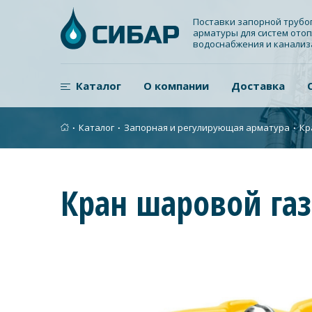
Поставки запорной труб
арматуры для систем отоп
водоснабжения и канали
Каталог
О компании
Доставка
∙
Каталог
∙
Запорная и регулирующая арматура
∙
Кр
Кран шаровой газ