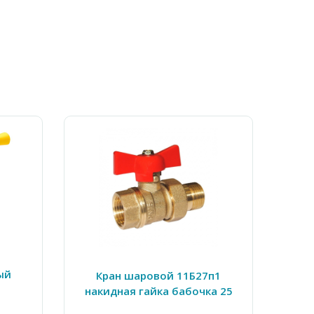
ый
Кр
Кран шаровой 11Б27п1
накидная гайка бабочка 25