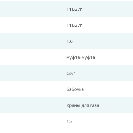
11Б27п
11Б27п
1.6
муфта-муфта
G½"
бабочка
Краны для газа
15