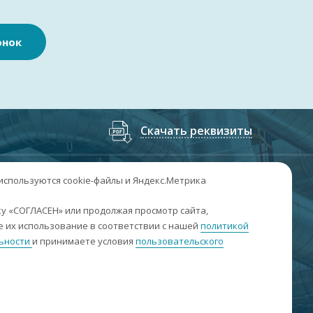
онок
Скачать реквизиты
7
(3852
) 50-60-74
;
+7
(3852
) 50-60-73
 используются cookie-файлы и Яндекс.Метрика
. Барнаул, пр. Ленина, 158А, Н1/204
у «СОГЛАСЕН» или продолжая просмотр сайта,
 их использование в соответствии с нашей
политикой
н-пт: 09:00-17:00
ьности
и принимаете условия
пользовательского
б-вс: выходные
nfo@sibar22.ru
качать реквизиты