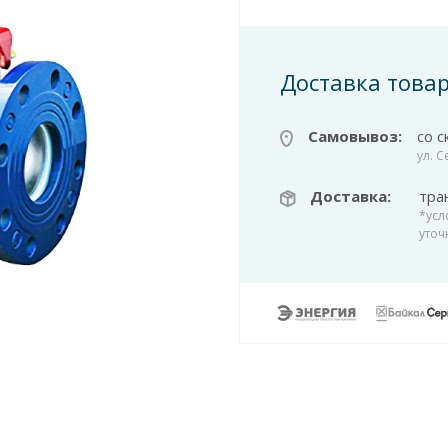
Доставка това
Самовывоз:
со с
ул. 
Доставка:
тра
*усл
уточ