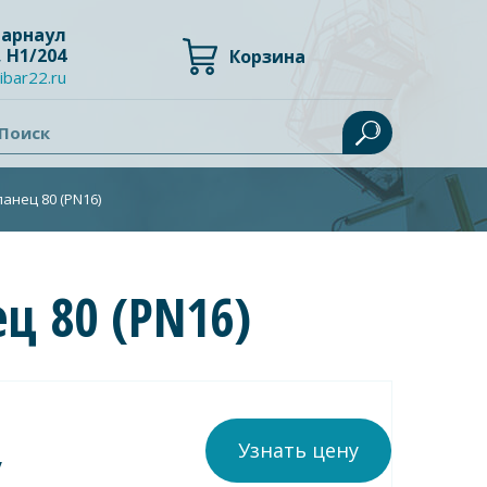
 Барнаул
, Н1/204
Корзина
ibar22.ru
Поиск
анец 80 (PN16)
ц 80 (PN16)
Узнать цену
у