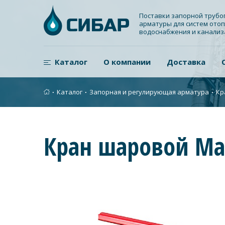
Поставки запорной труб
арматуры для систем отоп
водоснабжения и канали
Каталог
О компании
Доставка
∙
Каталог
∙
Запорная и регулирующая арматура
∙
Кр
Кран шаровой Ма