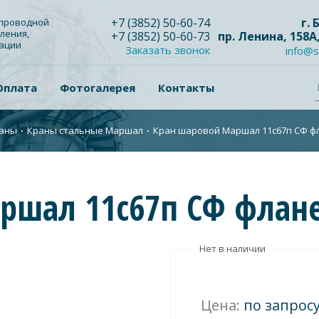
+7
(3852
) 50-60-74
г.
опроводной
ления,
+7
(3852
) 50-60-73
пр. Ленина, 158А
зации
Заказать звонок
info@s
Оплата
Фотогалерея
Контакты
аны
∙
Краны стальные Маршал
∙
Кран шаровой Маршал 11с67п СФ фл
ршал 11с67п СФ флане
Нет в наличии
Цена:
по запрос