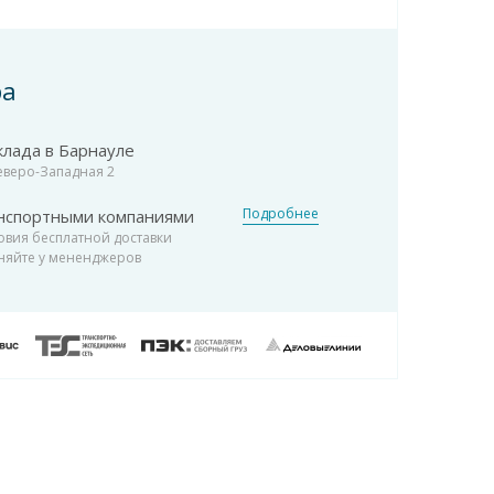
ра
клада в Барнауле
Северо-Западная 2
Подробнее
нспортными компаниями
овия бесплатной доставки
няйте у мененджеров