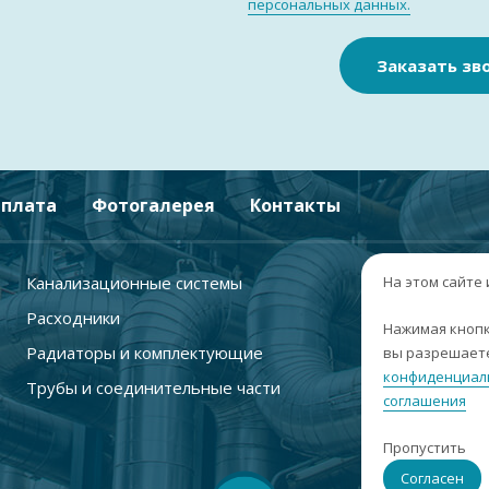
персональных данных.
Заказать зв
плата
Фотогалерея
Контакты
Канализационные системы
+
На этом сайте
Расходники
г
Нажимая кнопк
Радиаторы и комплектующие
вы разрешаете
п
конфиденциал
Трубы и соединительные части
с
соглашения
i
Пропустить
С
Согласен