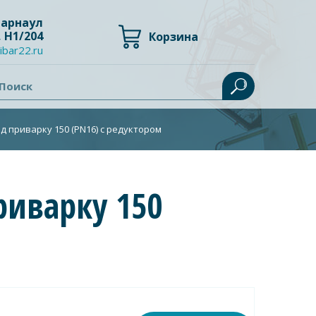
 Барнаул
, Н1/204
Корзина
ibar22.ru
Поиск
 приварку 150 (PN16) с редуктором
риварку 150