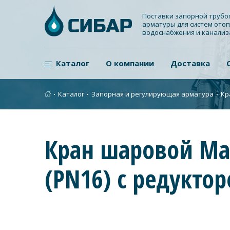
Поставки запорной труб
арматуры для систем отоп
водоснабжения и канали
Каталог
О компании
Доставка
∙
Каталог
∙
Запорная и регулирующая арматура
∙
Кр
Кран шаровой Ма
(PN16) с редукто