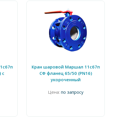
1с67п
Кран шаровой Маршал 11с67п
Кран
 с
СФ фланец 65/50 (PN16)
укороченный
Цена:
по запросу