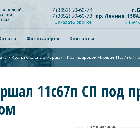
+7
(3852
) 50-60-74
г.
опроводной
ления,
+7
(3852
) 50-60-73
пр. Ленина, 158А
зации
Заказать звонок
info@s
Оплата
Фотогалерея
Контакты
аны
∙
Краны стальные Маршал
∙
Кран шаровой Маршал 11с67п СП под
ршал 11с67п СП под п
ром
Нет в наличии