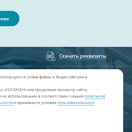
онок
Скачать реквизиты
7
(3852
) 50-60-74
;
+7
(3852
) 50-60-73
 используются cookie-файлы и Яндекс.Метрика
. Барнаул, пр. Ленина, 158А, Н1/204
у «СОГЛАСЕН» или продолжая просмотр сайта,
 их использование в соответствии с нашей
политикой
н-пт: 09:00-17:00
ьности
и принимаете условия
пользовательского
б-вс: выходные
nfo@sibar22.ru
качать реквизиты