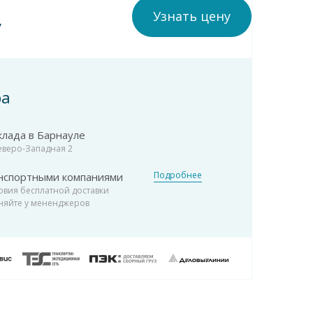
Узнать цену
у
ра
клада в Барнауле
Северо-Западная 2
Подробнее
нспортными компаниями
овия бесплатной доставки
няйте у мененджеров