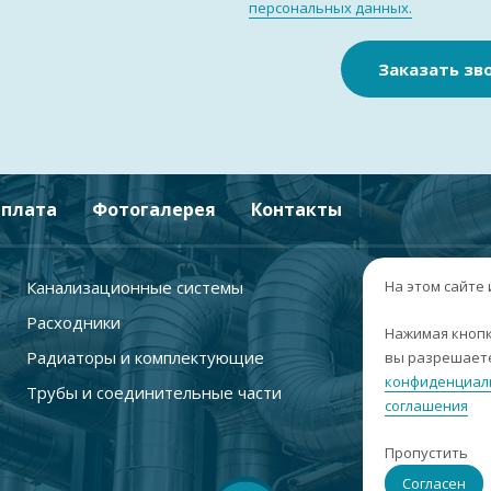
персональных данных.
Заказать зв
плата
Фотогалерея
Контакты
Канализационные системы
+
На этом сайте
Расходники
г
Нажимая кнопк
Радиаторы и комплектующие
вы разрешаете
п
конфиденциал
Трубы и соединительные части
с
соглашения
i
Пропустить
С
Согласен