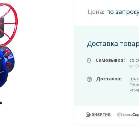
Цена:
по запрос
Доставка това
Самовывоз:
со с
ул. 
Доставка:
тра
*усл
уточ